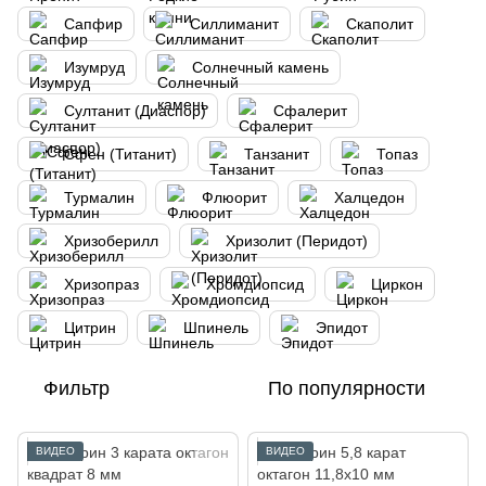
Сапфир
Силлиманит
Скаполит
Изумруд
Солнечный камень
Султанит (Диаспор)
Сфалерит
Сфен (Титанит)
Танзанит
Топаз
Турмалин
Флюорит
Халцедон
Хризоберилл
Хризолит (Перидот)
Хризопраз
Хромдиопсид
Циркон
Цитрин
Шпинель
Эпидот
Фильтр
По популярности
ВИДЕО
ВИДЕО