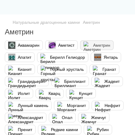
Натуральные драгоценные камни
Аметрин
Аметрин
Аквамарин
Аметист
Аметрин
Апатит
Берилл Гелиодор
Янтарь
Кианит
Горный хрусталь
Гранат
Грандидьерит
Бриллиант
Жадеит
Иолит
Кварц
Кунцит
Лунный камень
Морганит
Нефрит
Александрит
Опал
Жемчуг
Пренит
Редкие камни
Рубин