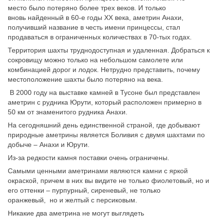
место было потеряно более трех веков. И только
вновь найденный в 60-е годы ХХ века, аметрин Анахи,
получивший название в честь имени принцессы, стал
продаваться в ограниченных количествах в 70-тых годах.
Территория шахты труднодоступная и удаленная. Добраться к
сокровищу можно только на небольшом самолете или
комбинацией дорог и лодок. Нетрудно представить, почему
местоположение шахты было потеряно на века.
В 2000 году на выставке камней в Тусоне был представлен
аметрин с рудника Юрути, который расположен примерно в
50 км от знаменитого рудника Анахи.
На сегодняшний день единственной страной, где добывают
природные аметрины является Боливия с двумя шахтами по
добыче – Анахи и Юрути.
Из-за редкости камня поставки очень ограничены.
Самыми ценными аметринами являются камни с яркой
окраской, причем в них вы видите не только фиолетовый, но и
его оттенки – пурпурный, сиреневый, не только
оранжевый, но и желтый с персиковым.
Никакие два аметрина не могут выглядеть