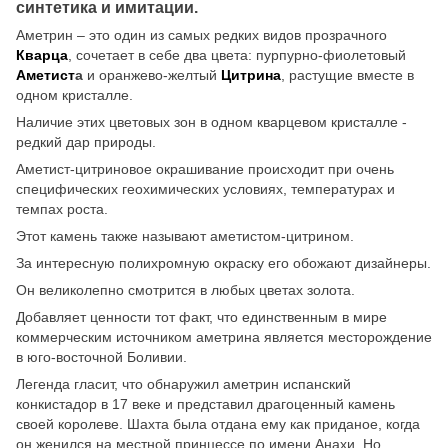
синтетика и имитации.
Аметрин – это один из самых редких видов прозрачного
Кварца
, сочетает в себе два цвета: пурпурно-фиолетовый
Аметист
а
и оранжево-желтый
Цитрина
, растущие вместе в
одном кристалле.
Наличие этих цветовых зон в одном кварцевом кристалле -
редкий дар природы.
Аметист-цитриновое окрашивание происходит при очень
специфических геохимических условиях, температурах и
темпах роста.
Этот камень также называют аметистом-цитрином.
За интересную полихромную окраску его обожают дизайнеры.
Он великолепно смотрится в любых цветах золота.
Добавляет ценности тот факт, что единственным в мире
коммерческим источником аметрина является месторождение
в юго-восточной Боливии.
Легенда гласит, что обнаружил аметрин испанский
конкистадор в 17 веке и представил драгоценный камень
своей королеве. Шахта была отдана ему как приданое, когда
он женился на местной принцессе по имени Анахи. Но