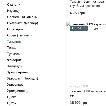
Танзанит бриллиантовая
Скаполит
круг 5 мм цена за шт
Изумруд
6 750 грн
Солнечный камень
Султанит (Диаспор)
ВИДЕО
Сфалерит
Сфен (Титанит)
Танзанит
Топаз
Турмалин
Флюорит
Халцедон
Хризоберилл
Хризолит (Перидот)
Хризопраз
Артикул: 19051
Хромдиопсид
Танзанит 1,09 карат окта
мм
Циркон
18 900 грн
Цитрин