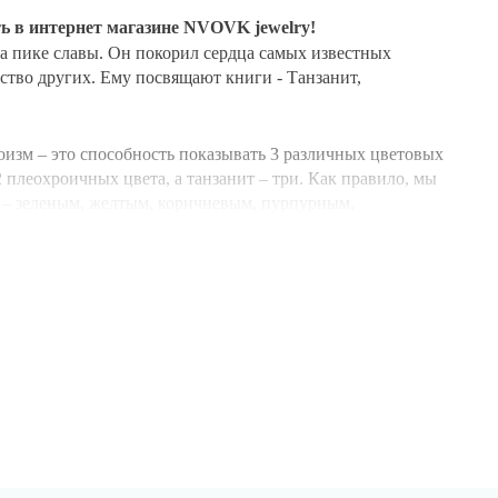
ть в интернет магазине NVOVK jewelry!
а пике славы. Он покорил сердца самых известных
ство других.
Ему посвящают книги - Танзанит,
оизм – это способность показывать 3 различных цветовых
 плеохроичных цвета, а танзанит – три.
Как правило, мы
м – зеленым, желтым, коричневым, пурпурным,
вайте его и восторгайтесь волшебством!
– в загадочной африканской стране Танзании.
 переводе с суахили), нашел экзотические кристаллы,
ертизы, но ответа на вопрос у них не было.
ию - золотоискатель стал первым разрабатывать
л твердостью сапфира, и тогда Мануэль отправил камень
добычу были зарегистрированы в кратчайшие сроки.