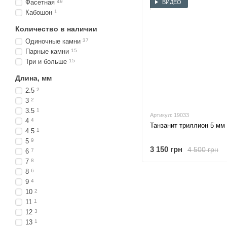
Фасетная
49
ВИДЕО
Кабошон
1
Количество в наличии
Одиночные камни
37
Парные камни
15
Три и больше
15
Длина, мм
2.5
2
3
2
3.5
1
Артикул: 19033
4
4
Танзанит триллион 5 мм 
4.5
1
5
9
3 150 грн
4 500 грн
6
7
7
8
8
6
9
4
10
2
11
1
12
3
13
1