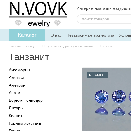
Перейти к основному контенту
Интернет-магазин натурал
Каталог
О нас
Независимая экспертиза
Услов
Дисконтная программа
Главная страница
Натуральные драгоценные камни
Танзанит
Танзанит
Аквамарин
ВИДЕО
Аметист
Аметрин
Апатит
Берилл Гелиодор
Янтарь
Кианит
Горный хрусталь
Гранат