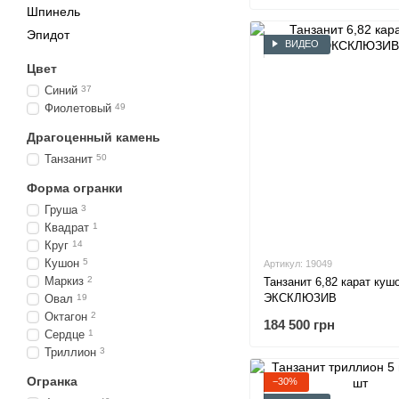
Шпинель
Эпидот
ВИДЕО
Цвет
Синий
37
Фиолетовый
49
Драгоценный камень
Танзанит
50
Форма огранки
Груша
3
Квадрат
1
Круг
14
Кушон
5
Артикул: 19049
Маркиз
2
Танзанит 6,82 карат куш
ЭКСКЛЮЗИВ
Овал
19
Октагон
2
184 500 грн
Сердце
1
Триллион
3
Огранка
−30%