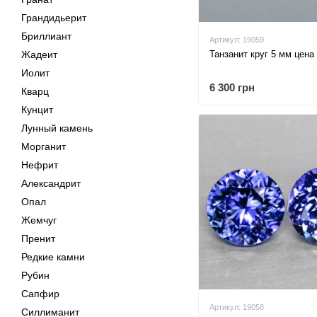
Грандидьерит
Бриллиант
Артикул: 19059
Танзанит круг 5 мм цена
Жадеит
Иолит
6 300 грн
Кварц
Кунцит
Лунный камень
Морганит
Нефрит
Александрит
Опал
Жемчуг
Пренит
Редкие камни
Рубин
Сапфир
Артикул: 19058
Силлиманит