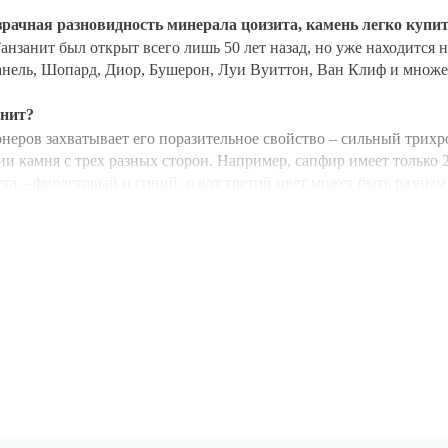
зрачная разновидность минерала цоизита, камень легко купи
занит был открыт всего лишь 50 лет назад, но уже находится н
анель, Шопард, Диор, Бушерон, Луи Вуиттон, Ван Клиф и множе
анит?
еров захватывает его поразительное свойство – сильный трихр
ии камня с трех разных сторон. Например, сапфир имеет только 2
та – фиолетовый и синий, о вот третий цвет может быть разны
нзанита легко увидеть невооруженным глазом – просто поворачи
а в 1 000 раз!
Его добывают только в 1 месте на планете Земля 
ия открытия этого камня
иманжаро, масай, по имени «Играющий Музыку по Вторникам» (в
 большой образец минералогам в столице Кении Найроби для эксп
чивый Мануэль Де Соузе - портной по профессии, а по призван
ного камня.
р, и сначала портной принял его за сапфир, но камень не облада
м экспертам.
и, что найдено новое месторождение сапфиров и 90 заявок на 
м камням всего мира начали изучать неизвестный материал.