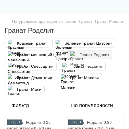
Натуральные драгоценные камни
Гранат
Гранат Родолит
Гранат Родолит
Красный гранат
Зеленый гранат Цаворит
Гранат меняющий цвет
Гранат Родолит
Гранат Спессартин
Гранат Гессонит
Гранат Демантоид
Гранат Малави
Гранат Мали
Фильтр
По популярности
ВИДЕО
ВИДЕО