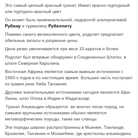
Это самый ценный красный гранат. Имеет красно-пурпурный
или пурпурно-красный цвет.
Он может быть привлекательной, недорогой альтернативой
Рубину
и турмалину
Рубеллиту
.
Помимо своего великолепного цвета, родолит предлагает
обильные запасы и разумные цены.
Цена резко увеличивается при весе 10 каратов и более.
Родолит был впервые обнаружен в Соединенных Штатах, в
штате Северная Каролина.
Восточная Африка является самым важным источником с
1960-х годов и по настоящее время. Большая часть поступает
из гравия реки Умба Танзания.
Другими значительными источниками сегодня являются Шри-
Ланка, штат Orissa в Индии и Мадагаскар.
Гранат Альмандин образуется во многих типах пород, но
самыми крупными источниками обычно являются
метаморфические породы, такие как сланцы.
Эти породы широко распространены в Мьянме, Таиланде,
Бразилии, Танзании и Мозамбике, где кристаллы альмандина