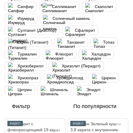
Сапфир
Силлиманит
Скаполит
Изумруд
Солнечный камень
Султанит (Диаспор)
Сфалерит
Сфен (Титанит)
Танзанит
Топаз
Турмалин
Флюорит
Халцедон
Хризоберилл
Хризолит (Перидот)
Хризопраз
Хромдиопсид
Циркон
Цитрин
Шпинель
Эпидот
Фильтр
По популярности
ВИДЕО
ВИДЕО