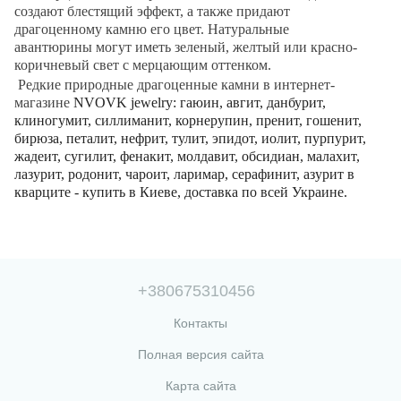
создают блестящий эффект, а также придают
драгоценному камню его цвет. Натуральные
авантюрины могут иметь зеленый, желтый или красно-
коричневый свет с мерцающим оттенком.
Редкие природные драгоценные камни в интернет-
магазине
NVOVK
jewelry
: гаюин, авгит, данбурит,
клиногумит, силлиманит, корнерупин, пренит, гошенит,
бирюза, петалит, нефрит, тулит, эпидот, иолит, пурпурит,
жадеит, сугилит, фенакит, молдавит, обсидиан, малахит,
лазурит, родонит, чароит, ларимар, серафинит, азурит в
кварците - купить в Киеве, доставка по всей Украине.
+380675310456
Контакты
Полная версия сайта
Карта сайта