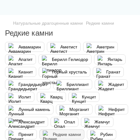
Натуральные драгоценные камни
Редкие камни
Редкие камни
Аквамарин
Аметист
Аметрин
Апатит
Берилл Гелиодор
Янтарь
Кианит
Горный хрусталь
Гранат
Грандидьерит
Бриллиант
Жадеит
Иолит
Кварц
Кунцит
Лунный камень
Морганит
Нефрит
Александрит
Опал
Жемчуг
Пренит
Редкие камни
Рубин