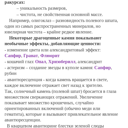
ракурсах:
– уникальность размеров,
– чистота, не свойственная основной массе.
Например, олигоклаз – разновидность полевого шпата,
один из самых распространенных минералов, но
ювелирная чистота – крайне редкое явление.
Некоторые драгоценные камня показывают
необычные эффекты, добавляющие ценности:
- изменение цвета или александритовый эффект:
Сапфир
,
Гранат
,
Флюорит
- кошачий глаз:
Опал
,
Хризоберилл
, александрит
- астеризм – создание звезды в куполе камня:
Сапфир
,
рубин
- авантюресценция - когда камень вращается в свете,
каждое включение отражает свет назад к зрителю.
Так, солнечный камень (полевой шпат) бросается в глаза
множеством сверкающих отражений. Увеличение
показывает множество крошечных, случайно
ориентированных включений (обычно меди или
гематита), которые и вызывают привлекательное явление
авантюресценции.
В кварцевом авантюрине блестки зеленой слюды