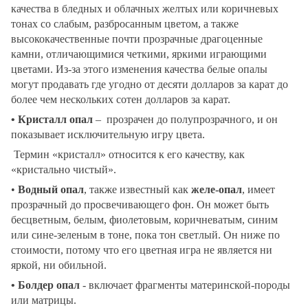
качества в бледных и облачных желтых или коричневых
тонах со слабым, разбросанным цветом, а также
высококачественные почти прозрачные драгоценные
камни, отличающимися четкими, яркими играющими
цветами. Из-за этого изменения качества белые опалы
могут продавать где угодно от десяти долларов за карат до
более чем нескольких сотен долларов за карат.
• Кристалл опал
–
прозрачен
до
полупрозрачного, и он
показывает исключительную игру цвета.
Термин «кристалл» относится к его качеству, как
«кристально чистый».
•
Водный опал
, также известный как
желе-опал
, имеет
прозрачный до просвечивающего фон. Он может быть
бесцветным, белым, фиолетовым, коричневатым, синим
или сине-зеленым в тоне, пока тон светлый.
Он
ниже по
стоимости, потому что его цветная игра не является ни
яркой, ни обильной.
• Болдер опал
- включает фрагменты материнской-породы
или матриц
ы
.