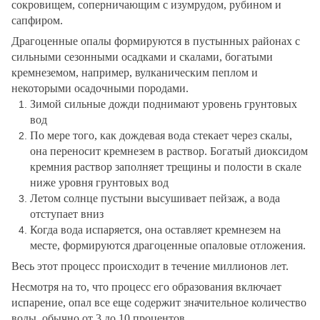
сокровищем,
соперничающим с изумрудом, рубином и
сапфиром.
Драгоценные опалы формируются в пустынных районах с
сильными сезонными осадками и скалами, богатыми
кремнеземом, например, вулканическим пеплом и
некоторыми осадочными породами.
Зимой сильные дожди поднимают уровень грунтовых
вод
По мере того, как дождевая вода стекает через скалы,
она переносит кремнезем в раствор. Богатый диоксидом
кремния раствор заполняет трещины и полости в скале
ниже уровня грунтовых вод
Летом солнце пустыни высушивает пейзаж, а вода
отступает вниз
Когда вода испаряется, она оставляет кремнезем на
месте, формируются драгоценные опаловые отложения.
Весь этот процесс происходит в течение миллионов лет.
Несмотря на то, что процесс его образования включает
испарение, опал все еще содержит значительное количество
воды, обычно от 3 до 10 процентов.