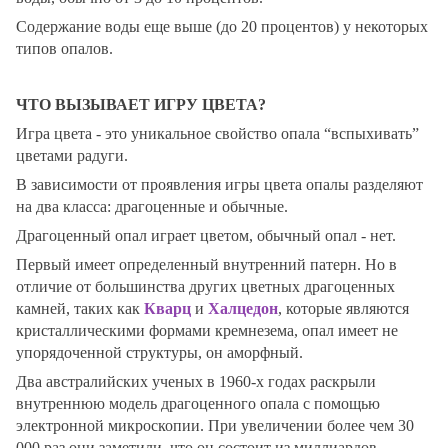
Содержание воды еще выше (до 20 процентов) у некоторых
типов опалов.
ЧТО ВЫЗЫВАЕТ ИГРУ ЦВЕТА?
Игра цвета
- это уникальное свойство опала “вспыхивать”
цветами радуги.
В зависимости от проявления игры цвета опалы разделяют
на два класса: драгоценные и обычные.
Драгоценный опал играет цветом, обычный опал - нет.
Первый имеет определенный внутренний патерн. Но в
отличие от большинства других цветных драгоценных
камней, таких как
Кварц
и
Халцедон
, которые являются
кристаллическими формами кремнезема, опал имеет не
упорядоченной структуры, он аморфный.
Два австралийских ученых в 1960-х годах раскрыли
внутреннюю модель драгоценного опала с помощью
электронной микроскопии. При увеличении более чем 30
000 раз они заметили, что он состоит из миллиардов