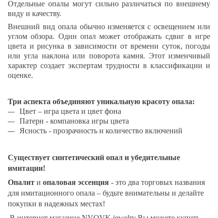
Отдельные опалы могут сильно различаться по внешнему
виду и качеству.
Внешний вид опала обычно изменяется с освещением или
углом обзора. Один опал может отображать сдвиг в игре
цвета и рисунка в зависимости от времени суток, погоды
или угла наклона или поворота камня. Этот изменчивый
характер создает экспертам трудности в классификации и
оценке.
Три аспекта объединяют уникальную красоту опала:
Цвет – игра цвета и цвет фона
Патерн - компановка игры цвета
Ясность - прозрачность и количество включений
Существует синтетический опал и убедительные
имитации!
Опалит
и
опаловая эссенция
- это два торговых названия
для имитационного опала – будьте внимательны и делайте
покупки в надежных местах!
В интернет магазине NVOVK jewelry Вы можете купить