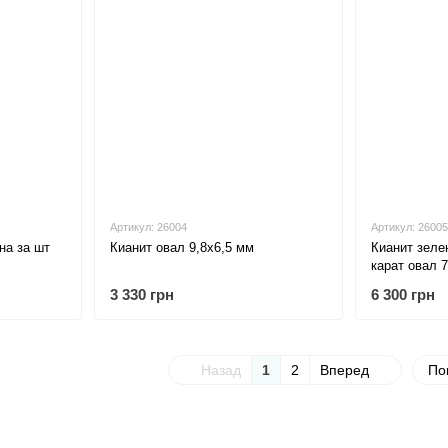
Артикул: 26004
Артикул: 26005
на за шт
Кианит овал 9,8х6,5 мм
Кианит зел
карат овал 
3 330 грн
6 300 грн
Назад
1
2
Вперед
По