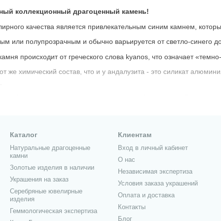
ьный коллекционный драгоценный камень!
ирного качества является привлекательным синим камнем, котор
м или полупрозрачным и обычно варьируется от светло-синего до
амня происходит от греческого слова kyanos, что означает «темно
т же химический состав, что и у андалузита - это силикат алюмин
.
ожет быть желтым, серым, коричневым или бесцветным. Граненые д
ми полосами.
та - disthene, что означает двойное сопротивление.
Каталог
Клиентам
ердости кианита в разных направлениях. Самоцвет имеет около твер
Натуральные драгоценные
Вход в личный кабинет
камни
О нас
о гранят для коллекционеров.
Золотые изделия в наличии
Независимая экспертиза
 проявляет эффект кошачьего глаза, а некоторые драгоценные ка
Украшения на заказ
Условия заказа украшений
го при дневном свете до красного или красновато-фиолетового пр
Серебряные ювелирные
Оплата и доставка
изделия
носятся Бразилия, Индия, Кения, Мьянма, Пакистан, Швейцария, 
Контакты
Геммологическая экспертиза
Блог
инерала является отсутствие коммерческих методов лечения.