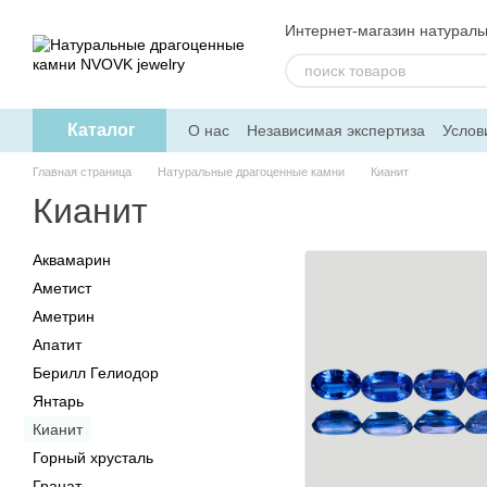
Перейти к основному контенту
Интернет-магазин натурал
Каталог
О нас
Независимая экспертиза
Услов
Дисконтная программа
Главная страница
Натуральные драгоценные камни
Кианит
Кианит
Аквамарин
Аметист
Аметрин
Апатит
Берилл Гелиодор
Янтарь
Кианит
Горный хрусталь
Гранат