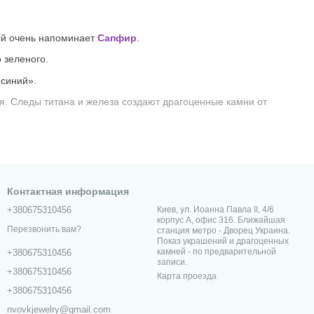
ый очень напоминает
Сапфир
.
 зеленого.
-синий».
ия. Следы титана и железа создают драгоценные камни от
рагоценные камни, как правило, зонированы синими,
Контактная информация
дость 7 по Моосу через кристалл и около 5 по всей его
+380675310456
Киев, ул. Иоанна Павла II, 4/6
корпус А, офис 316. Ближайшая
Перезвонить вам?
станция метро - Дворец Украина.
Показ украшений и драгоценных
камней - по предварительной
+380675310456
мни демонстрируют эффект изменения цвета от сине-зеленого
записи.
и свете ламп накаливания.
+380675310456
Карта проезда
+380675310456
США и Россия.
nvovkjewelry@gmail.com