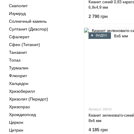
Кианит синий 0,83 карат
Скаполит
6,9х4,9 мм
Изумруд
2 790 грн
Солнечный камень
Султанит (Диаспор)
ВИДЕО
Сфалерит
Сфен (Титанит)
Танзанит
Топаз
Турмалин
Флюорит
Халцедон
Хризоберилл
Хризолит (Перидот)
Хризопраз
Артикул: 26016
Хромдиопсид
Кианит зеленовато-сини
8х6 мм
Циркон
4 185 грн
Цитрин