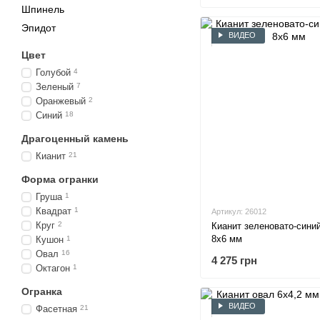
Шпинель
Эпидот
ВИДЕО
Цвет
Голубой
4
Зеленый
7
Оранжевый
2
Синий
18
Драгоценный камень
Кианит
21
Форма огранки
Груша
1
Квадрат
1
Артикул: 26012
Круг
2
Кианит зеленовато-синий
8х6 мм
Кушон
1
Овал
16
4 275 грн
Октагон
1
Огранка
ВИДЕО
Фасетная
21