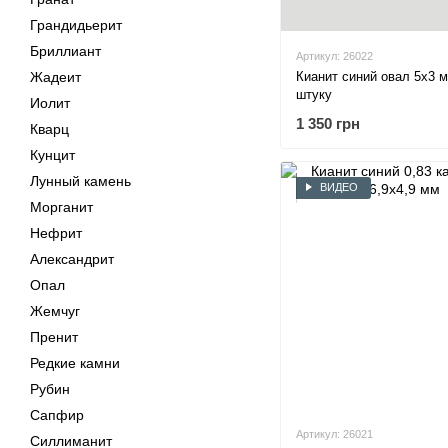
Грандидьерит
Бриллиант
Артикул: 26022
Кианит синий овал 5х3 м
Жадеит
штуку
Иолит
1 350 грн
Кварц
Кунцит
Лунный камень
ВИДЕО
Морганит
Нефрит
Александрит
Опал
Жемчуг
Пренит
Редкие камни
Рубин
Сапфир
Артикул: 26021
Силлиманит