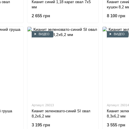
а овал
Кианит синий 1,18 карат овал 7х5
Кианит синий
мм
кушон 8,2 м
2 655 грн
8 100 грн
ВИДЕО
ВИДЕО
Артикул: 26013
Артикул: 26014
й груша
Кианит зеленовато-синий SI овал
Кианит зеле
8,2х6,2 мм
8,3х6,2 мм
3 195 грн
3 555 грн