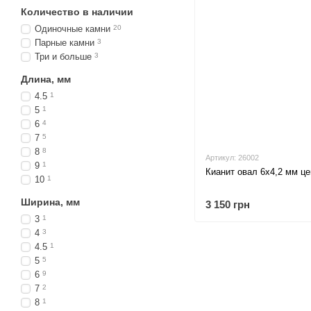
Количество в наличии
Одиночные камни
20
Парные камни
3
Три и больше
3
Длина, мм
4.5
1
5
1
6
4
7
5
8
8
Артикул: 26002
9
1
Кианит овал 6х4,2 мм це
10
1
Ширина, мм
3 150 грн
3
1
4
3
4.5
1
5
5
6
9
7
2
8
1