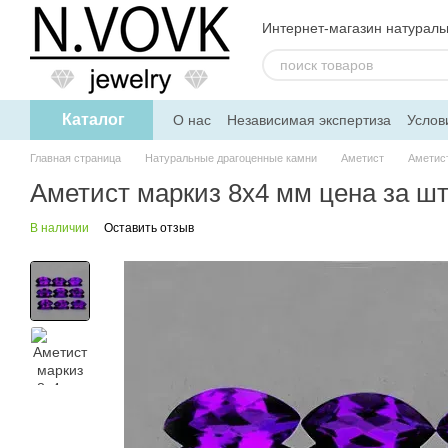
Перейти к основному контенту
Интернет-магазин натурал
Каталог
О нас
Независимая экспертиза
Услов
Дисконтная программа
Главная страница
Натуральные драгоценные камни
Аметист
Аметист
Аметист маркиз 8х4 мм цена за ш
В наличии
Оставить отзыв