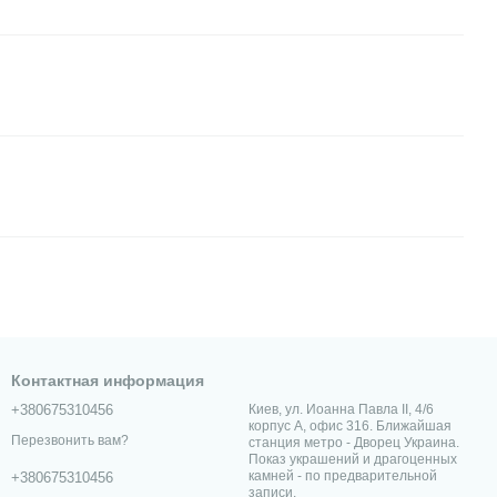
Контактная информация
+380675310456
Киев, ул. Иоанна Павла II, 4/6
корпус А, офис 316. Ближайшая
Перезвонить вам?
станция метро - Дворец Украина.
Показ украшений и драгоценных
камней - по предварительной
+380675310456
записи.