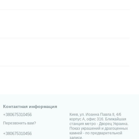
Контактная информация
+380675310456
Киев, ул. Иоанна Павла II, 4/6
корпус А, офис 316. Ближайшая
Перезвонить вам?
станция метро - Дворец Украина.
Показ украшений и драгоценных
камней - по предварительной
+380675310456
записи.