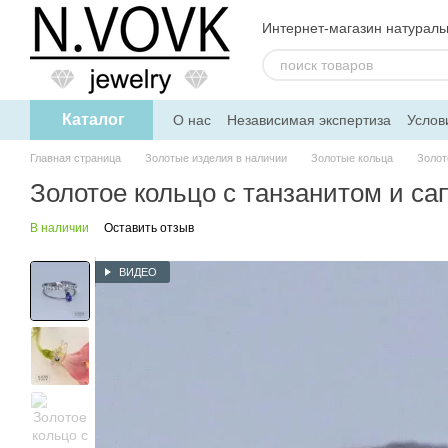
Перейти к основному контенту
Интернет-магазин натурал
Каталог
О нас
Независимая экспертиза
Услов
Дисконтная программа
Главная страница
Золотые изделия в наличии
Золотые кольца
Золот
Золотое кольцо с танзанитом и с
В наличии
Оставить отзыв
ВИДЕО