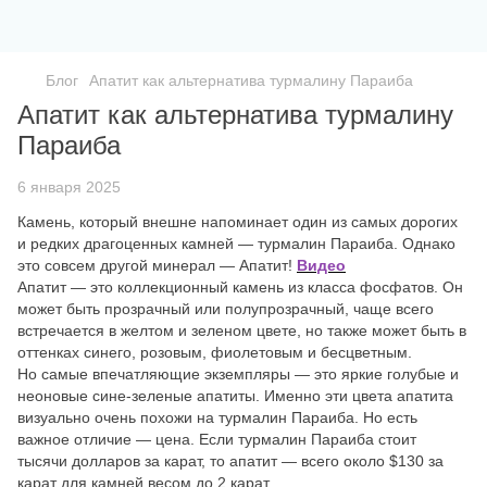
Блог
Апатит как альтернатива турмалину Параиба
Апатит как альтернатива турмалину
Параиба
6 января 2025
Камень, который внешне напоминает один из самых дорогих
и редких драгоценных камней — турмалин Параиба. Однако
это совсем другой минерал — Апатит!
Видео
Апатит — это коллекционный камень из класса фосфатов. Он
может быть прозрачный или полупрозрачный, чаще всего
встречается в желтом и зеленом цвете, но также может быть в
оттенках синего, розовым, фиолетовым и бесцветным.
Но самые впечатляющие экземпляры — это яркие голубые и
неоновые сине-зеленые апатиты. Именно эти цвета апатита
визуально очень похожи на турмалин Параиба. Но есть
важное отличие — цена. Если турмалин Параиба стоит
тысячи долларов за карат, то апатит — всего около $130 за
карат для камней весом до 2 карат.