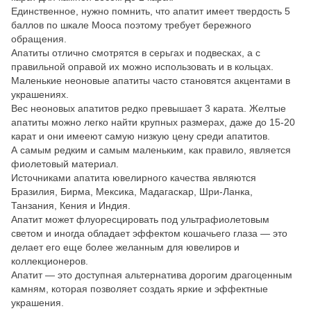
Единственное, нужно помнить, что апатит имеет твердость 5
баллов по шкале Мооса поэтому требует бережного
обращения.
Апатиты отлично смотрятся в серьгах и подвесках, а с
правильной оправой их можно использовать и в кольцах.
Маленькие неоновые апатиты часто становятся акцентами в
украшениях.
Вес неоновых апатитов редко превышает 3 карата. Желтые
апатиты можно легко найти крупных размерах, даже до 15-20
карат и они имееют самую низкую цену среди апатитов.
А самым редким и самым маленьким, как правило, является
фиолетовый материал.
Источниками апатита ювелирного качества являются
Бразилия, Бирма, Мексика, Мадагаскар, Шри-Ланка,
Танзания, Кения и Индия.
Апатит может флуоресцировать под ультрафиолетовым
светом и иногда обладает эффектом кошачьего глаза — это
делает его еще более желанным для ювелиров и
коллекционеров.
Апатит — это доступная альтернатива дорогим драгоценным
камням, которая позволяет создать яркие и эффектные
украшения.