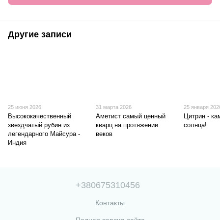
Другие записи
25 июня 2026
31 марта 2026
25 января 202
Высококачественный
Аметист самый ценный
Цитрин - ка
звездчатый рубин из
кварц на протяжении
солнца!
легендарного Майсура -
веков
Индия
+380675310456
Контакты
Полная версия сайта