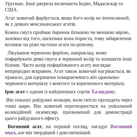
Уругваю. Інші джерела включають Індію, Мадагаскар та
США.
Агат зазвичай фарбується, якщо його колір не інтенсивний,
як у деяких мексиканських агатів.
Кожна смуга приймає барвник більшою чи меншою мірою,
залежно від того, наскільки вона пориста, тому забарвлення
впливає на різні частини агата по-різному.
Лікування червоною фарбою, наприклад, може
пофарбувати деякі смуги в червоний колір та залишити інш
і
білими. Часто колір пофарбованого агату виглядає
неприродно яскравим. Агат також зазвичай нагрівається, як
правило, для одержання помаранчевого або оранжево-
червоного матеріалу з жовтого та коричневого матеріалу.
Ірис агат
є одним із найцінніших сортів
Халцедон
у
.
Він показує райдужні кольори, коли світло проходить через
тонкі шари.
Він зазвичай перетворюється на унікальний
колекційний екземпляр, призначений для демонстрації
цього райдужного ефекту.
Вогняний агат
, на перший погляд, нагадує
Вогняний
опал
,
але він твердіший і довговічніший.