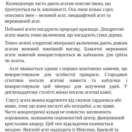
Колекціонери часто дають агатам описові імена, що
ґрунтуються на їх зовнішності. Ось лише кілька з цих
описових імен – моховий агат, ландшафтний агат та
мереживний агат.
Пейзажні агати нагадують природні краєвиди. Дендритові
агати мають темні включення, що нагадують гілки дерева.
Темно-зелені хлоритові мінеральні включення дають деяким
агатам моховий зовнішній вигляд. Блакитні мереживні
агати зазвичай використовуються як кабошони для срібла
чи золота.
Агат вважається одним з перших коштовних камен
ів
, що
використовували для особистої прикраси. Стародавні
єгиптяни носили агатові
намиста та каблучки
і
використовували
цей мінерал
для залучення удачі. У
дев'ятнадцятому столітті жінки носили агатові камеї.
Смугу агата можна відрізнити від смужок сардонікса або
яшми, тому що вони вигнуті або незграбні, а не прямі.
Часто концентричні кільця не повністю заповнюють
порожнини, залишаючи порожнистий центр, фанерований
кристалами кварцу. Цей тип відкладення називається
жеодою. Якісний агат надходить із Мексики, Бразилії та