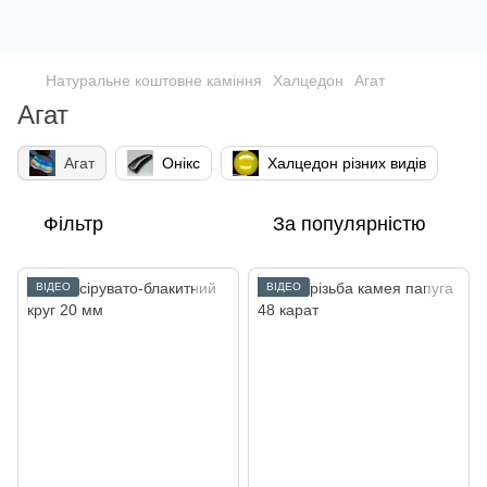
Натуральне коштовне каміння
Халцедон
Агат
Агат
Агат
Онікс
Халцедон різних видів
Фільтр
За популярністю
ВІДЕО
ВІДЕО