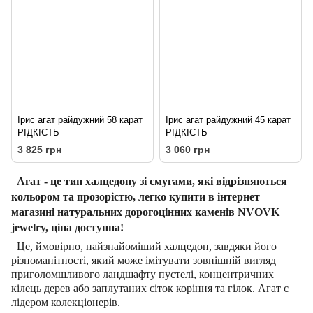
Ірис агат райдужний 58 карат
Ірис агат райдужний 45 карат
РІДКІСТЬ
РІДКІСТЬ
3 825 грн
3 060 грн
Агат - це тип халцедону зі смугами, які відрізняються
кольором та прозорістю, легко купити в інтернет
магазині натуральних дорогоцінних каменів NVOVK
jewelry, ціна доступна!
Це, ймовірно, найзнайоміший халцедон, завдяки його
різноманітності, який може імітувати зовнішній вигляд
приголомшливого ландшафту пустелі, концентричних
кілець дерев або заплутаних сіток коріння та гілок. Агат є
лідером колекціонерів.