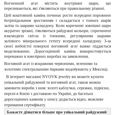
Вогненний агат містить внутрішні шари, що
переливаються, які з'являються при правильному різанні.
Цей коштовний
камінь починає рости всередині порожнин
ботріоїдальним зростанням і складається з тонких шарів
заліза та шарами халцедону. Коли коричневі зовнішні шари
акуратно зрізані, з'являються райдужні кольори, спричинені
взаємодією світла із тонкими, регулярними шарами
залізного мінерального гетиту всередині халцедону.
З-за
своєї вибоїстої поверхні вогняний агат важко піддається
моделюванню. Дорогоцінний камінь використовується
переважно в ювелірних виробах на замовлення.
Вогняний агат із яскравими червоними, зеленими та
золотими спектральними
барвами
видобувають у Мексиці.
В інтернет магазині NVOVK jewelry ви можете купити
унікальний райдужний та вогняний агат, також можна
замовити вироби з ним: золоті каблучки, сережки, підвіски,
персні в Києві з доставкою по Україні, до багатьох
дорогоцінних каменів
у опису
додається відео, можливе
отримання сертифікату.
Бажаєте дізнатися більше про унікальний райдужний