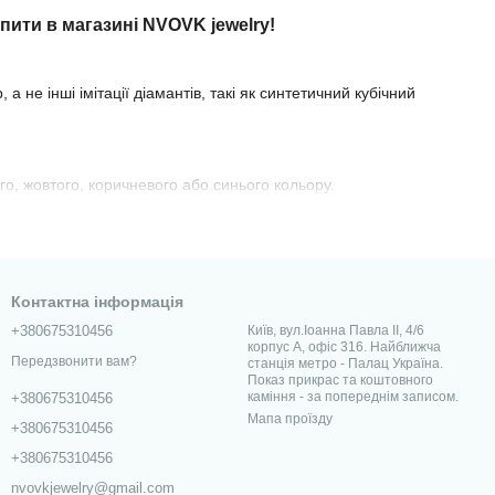
ити в магазині NVOVK jewelry!
не інші імітації діамантів, такі як синтетичний кубічний
го, жовтого, коричневого або синього кольору.
онтрастні візерунки, наприклад
Чорна шпінель
та білий
, які виглядають чорними при нормальному освітленні.
Контактна інформація
+380675310456
Київ, вул.Іоанна Павла II, 4/6
туральний білий, чорний, безбарвний сапфір або лейкосапфір
корпус А, офіс 316. Найближча
Передзвонити вам?
станція метро - Палац Україна.
Показ прикрас та коштовного
каміння - за попереднім записом.
+380675310456
ням – сережки, каблучки, кулони, браслети!
Мапа проїзду
+380675310456
+380675310456
nvovkjewelry@gmail.com