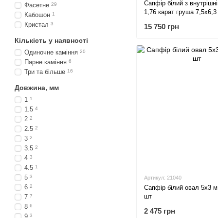
Сапфір білий з внутрішн
Фасетне
29
1,76 карат груша 7,5х6,3
Кабошон
1
Кристал
3
15 750 грн
Кількість у наявності
Одиночне каміння
20
Парне каміння
6
Три та більше
16
Довжина, мм
1
1
1.5
4
2
2
2.5
2
3
2
3.5
2
4
3
4.5
1
5
3
Артикул: 21040
6
2
Сапфір білий овал 5х3 м
шт
7
7
8
6
2 475 грн
9
3