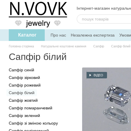
Перейти до основного контенту
Інтернет-магазин натуральн
Каталог
Про нас
Незалежна експертиза
Умови
Дисконтна програма
Головна сторінка
Натуральне коштовне каміння
Сапфір
Сапфір білий
Сапфір білий
Сапфір синій
ВІДЕО
Сапфір зірковий
Сапфір рожевий
Сапфір білий
Сапфір жовтий
Сапфір помаранчевий
Сапфір зелений
Сапфір зі зміною кольору
Сапфір поліхромний