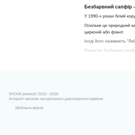
Безбарвний сапфір –
У 1990-х роках білий ко
Оскільки це природний ка
цирконій або фіаніт.
Іноді його називають "Лей
Повністю безбарвні сапфі
Багато дизайнерів люблят
сапфір.
Камені, що продаються я
Зі зростанням популяност
В інтернет магазині дор
NVOVK jewelry© 2020—2026
Інтернет-магазин натурального дорогоцінного каміння
за доступною ціною в Києв
Мобільна версія
Скористайтеся послугою 