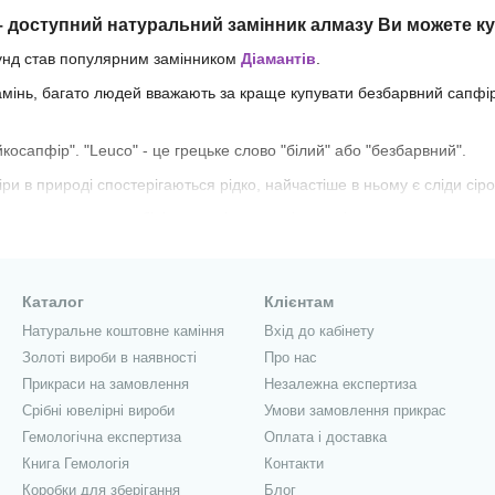
 доступний натуральний замінник алмазу Ви можете куп
рунд став популярним замінником
Діамантів
.
мінь, багато людей вважають за краще купувати безбарвний сапфір, а 
косапфір". "Leuco" - це грецьке слово "білий" або "безбарвний".
ри в природі спостерігаються рідко, найчастіше в ньому є сліди сіро
ь використовувати білі та чорні коштовні
камені разом, створюючи к
к чорний сапфір, насправді дуже темно-сині або дуже темно-зелені
Каталог
Клієнтам
і на чорні діаманти, «чорні» сапфіри також стали модними.
Натуральне коштовне каміння
Вхід до кабінету
огоцінного каміння NVOVK jewelry Ви можете купити гарантовано на
Золоті вироби в наявності
Про нас
і та з доставкою по Україні.
Прикраси на замовлення
Незалежна експертиза
виготовлення виробів на замовлення з кольоровим коштовним камін
Срібні ювелірні вироби
Умови замовлення прикрас
Гемологічна експертиза
Оплата і доставка
Книга Гемологія
Контакти
Коробки для зберігання
Блог