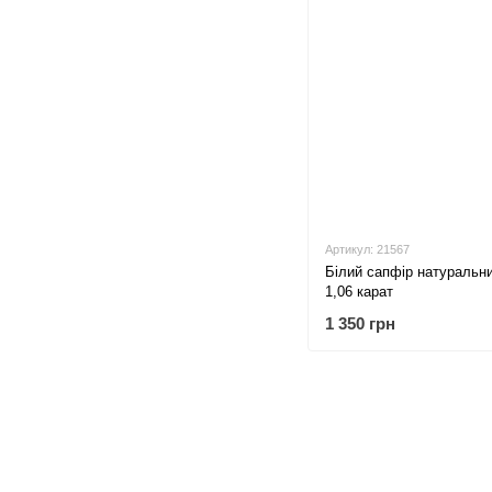
Артикул: 21567
Білий сапфір натуральн
1,06 карат
1 350 грн