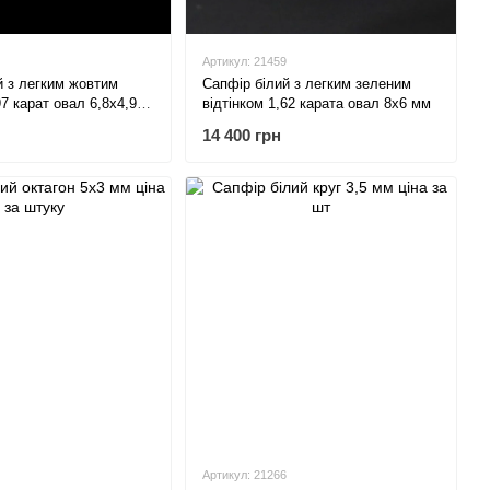
Артикул: 21459
й з легким жовтим
Сапфір білий з легким зеленим
97 карат овал 6,8х4,9
відтінком 1,62 карата овал 8х6 мм
14 400 грн
Артикул: 21266