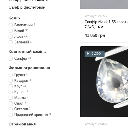
Сапфір фіолетовий
Артикул: 21653
Колір
Сапфір білий 1,55 карат 
Блакитний
1
7,6х5,1 мм
Білий
34
41 850 грн
Жовтий
2
Зелений
1
Коштовний камінь
ВІДЕО
Сапфір
34
Форма огранювання
Груша
4
Квадрат
4
Круг
11
Кушон
1
Маркіз
2
Овал
7
Октагон
2
Природний кристал
3
Огранювання
Артикул: 21460