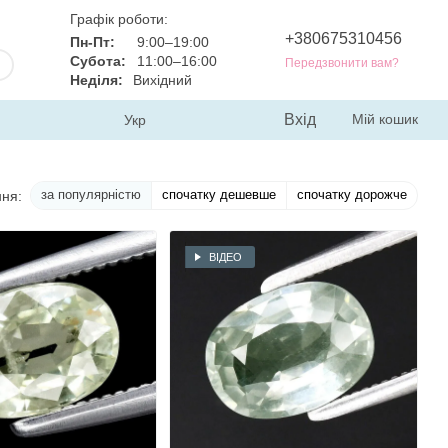
Графік роботи:
+380675310456
Пн-Пт:
9:00–19:00
Субота:
11:00–16:00
Передзвонити вам?
Неділя:
Вихідний
Вхід
Мій кошик
Укр
за популярністю
спочатку дешевше
спочатку дорожче
ня:
ВІДЕО