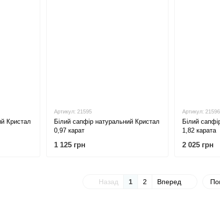
Артикул: 21595
Артикул: 21596
ий Кристал
Білий сапфір натуральний Кристал
Білий сапфі
0,97 карат
1,82 карата
1 125 грн
2 025 грн
Назад
1
2
Вперед
По