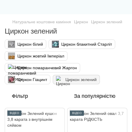
Натуральне коштовне каміння
Циркон
Циркон зелений
Циркон зелений
Циркон білий
Циркон блакитний Старліт
Циркон жовтий Імперіал
Циркон помаранчевий Жаргон
Циркон Гіацинт
Циркон зелений
Фільтр
За популярністю
ВІДЕО
ВІДЕО