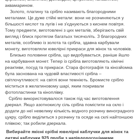
аквамарином.
Золото, платину та срібло називають благородними
металами. Це дуже стійкі метали: вони не розчиняються у
більшості кислот та лугів і не з'єднуються з киснем повітря.
Тому предмети, виготовлені з цих металів, зберігають свій
вигляд і блиск протягом багатьох тисячоліть. З благородних
металів, особливо із золота та срібла, здавна карбували
монету, виготовляли ювелірні прикраси для жінок та чоловіків.
Близько половини срібла, що видобувається, раніше йшло
на карбування монет. Тепер із срібла виготовляють хімічні
реактиви, посуд та прикраси. Стара фотографія та кінозйомка
була заснована на чудовій властивості срібла –
світлочутливості: на світлі вони темніють. Бромисте срібло
міститься в желатиновому шарі, яким покривали
фотопластинки та кіноплівку.
Срібло використовувалося також під час виготовлення
дзеркал. Якщо азотнокислу сіль срібла помістити на скло і
додати до неї невелику кількість водного розчину виноградного
цукру, срібло виділиться з розчину та осяде на склі найтоншою
плівкою; так робили дзеркала.
Вибирайте якісні срібні ювелірні каблучки для жінок та
дитячі каблучки 925 проби з напівдорогоцінними