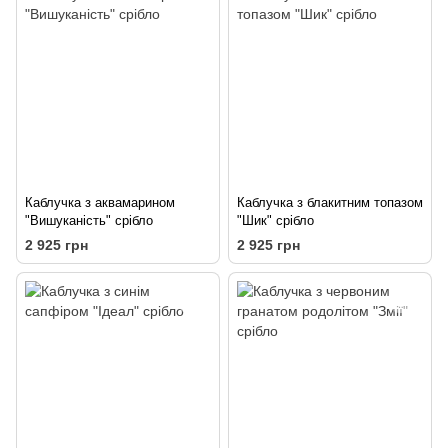
Каблучка з аквамарином
Каблучка з блакитним топазом
"Вишуканість" срібло
"Шик" срібло
2 925 грн
2 925 грн