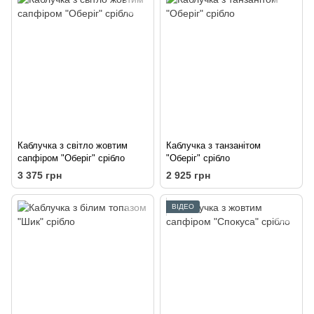
Каблучка з світло жовтим
Каблучка з танзанітом
сапфіром "Оберіг" срібло
"Оберіг" срібло
3 375 грн
2 925 грн
ВІДЕО