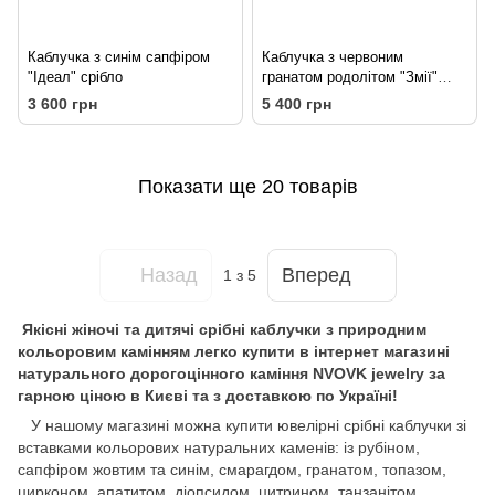
Каблучка з синім сапфіром
Каблучка з червоним
"Ідеал" срібло
гранатом родолітом "Змії"
срібло
3 600 грн
5 400 грн
Показати ще 20 товарів
Назад
Вперед
1
з 5
Якісні жіночі та дитячі срібні каблучки з природним
кольоровим камінням легко купити в інтернет магазині
натурального дорогоцінного каміння NVOVK jewelry за
гарною ціною в Києві та з доставкою по Україні!
У нашому магазині можна купити ювелірні срібні каблучки зі
вставками кольорових натуральних каменів: із рубіном,
сапфіром жовтим та синім, смарагдом, гранатом, топазом,
цирконом, апатитом, діопсидом, цитрином, танзанітом,