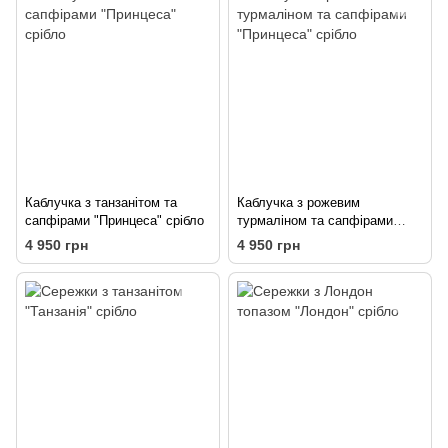
Каблучка з танзанітом та
Каблучка з рожевим
сапфірами "Принцеса" срібло
турмаліном та сапфірами
"Принцеса" срібло
4 950 грн
4 950 грн