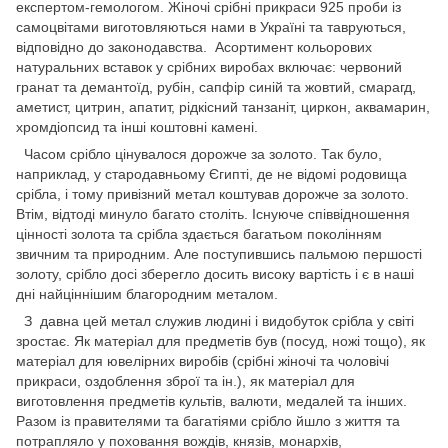
експертом-гемологом. Жіночі срібні прикраси 925 проби із
самоцвітами виготовляються нами в Україні та тавруються,
відповідно до законодавства. Асортимент кольорових
натуральних вставок у срібних виробах включає: червоний
гранат та демантоїд, рубін, сапфір синій та жовтий, смарагд,
аметист, цитрин, апатит, рідкісний танзаніт, циркон, аквамарин,
хромдіопсид та інші коштовні камені.
Часом срібло цінувалося дорожче за золото. Так було,
наприклад, у стародавньому Єгипті, де не відомі родовища
срібла, і тому привізний метал коштував дорожче за золото.
Втім, відтоді минуло багато століть. Існуюче співвідношення
цінності золота та срібла здається багатьом поколінням
звичним та природним. Але поступившись пальмою першості
золоту, срібло досі зберегло досить високу вартість і є в наші
дні найціннішим благородним металом.
З давна цей метал служив людині і видобуток срібла у світі
зростає. Як матеріал для предметів був (посуд, ножі тощо), як
матеріал для ювелірних виробів (срібні жіночі та чоловічі
прикраси, оздоблення зброї та ін.), як матеріал для
виготовлення предметів культів, валюти, медалей та інших.
Разом із правителями та багатіями срібло йшло з життя та
потрапляло у поховання вождів, князів, монархів,