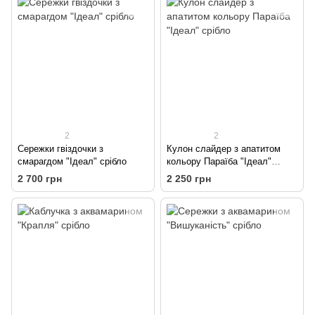
2
2
Сережки гвіздочки з
Кулон слайдер з апатитом
смарагдом "Ідеал" срібло
кольору Параїба "Ідеал"
срібло
2 700 грн
2 250 грн