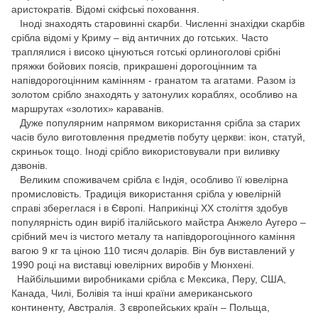
аристократів. Відомі скіфські поховання.
Іноді знаходять старовинні скарби. Численні знахідки скарбів
срібла відомі у Криму – від античних до готських. Часто
траплялися і високо цінуються готські орлиноголові срібні
пряжки бойових поясів, прикрашені дорогоцінним та
напівдорогоцінним камінням - гранатом та агатами. Разом із
золотом срібло знаходять у затонулих кораблях, особливо на
маршрутах «золотих» караванів.
Дуже популярним напрямом використання срібла за старих
часів було виготовлення предметів побуту церкви: ікон, статуй,
скриньок тощо. Іноді срібло використовували при виливку
дзвонів.
Великим споживачем срібла є Індія, особливо її ювелірна
промисловість. Традиція використання срібла у ювелірній
справі збереглася і в Європі. Наприкінці ХХ століття здобув
популярність один виріб італійського майстра Анжело Аугеро –
срібний меч із чистого металу та напівдорогоцінного каміння
вагою 9 кг та ціною 110 тисяч доларів. Він був виставлений у
1990 році на виставці ювелірних виробів у Мюнхені.
Найбільшими виробниками срібла є Мексика, Перу, США,
Канада, Чилі, Болівія та інші країни американського
континенту, Австралія. З європейських країн – Польща,