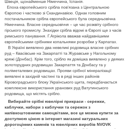
Швеція, щонайменше Німеччина, Іспанія.
Епоха європейського срібла пов'язана з Центральною
Європою і частково зі Скандинавією. Однак головним
постачальником срібла європейського була середньовічна
Німеччина. Власне середньовіччя – це час розквіту срібного
гірського промислу. Знахідки срібла відомі в Європі ще з часів
римського панування. Г.Агрікола вважав найдавнішими
європейськими срібними копальнями розробки у Карпатах.
В Україні виявлено два невеликі родовища власне срібних
руд – Квасівське на Закарпатті та Журавське у Нагольному
кряжі (Донбас). Крім того, срібло як домішка виявлено у деяких
золоторудних родовищах Закарпаття та Донбасу та у
поліметалевих родовищах. Прояви срібної мінералізації
виявлені в західній частині та в ряді інших районів
Кіровоградського блоку Українського щита, передбачається
комплексне використання уранових руд Ватутинського
родовища, що містять срібло.
Вибирайте срібні ювелірні прикраси - сережки,
каблучки, набори з каблучки та сережок з
напівкоштовними самоцвітами, все це можна купити за
доступною ціною в інтернет магазині натуральних
дорогоцінних каменів та ювелірних виробів NVOVK