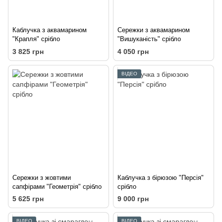
Каблучка з аквамарином
Сережки з аквамарином
"Крапля" срібло
"Вишуканість" срібло
3 825 грн
4 050 грн
ВІДЕО
Сережки з жовтими
Каблучка з бірюзою "Персія"
сапфірами "Геометрія" срібло
срібло
5 625 грн
9 000 грн
ВІДЕО
ВІДЕО