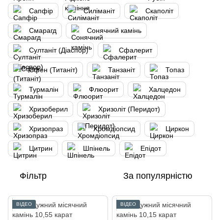
Сапфір
Силіманіт
Скаполіт
Смарагд
Сонячний камінь
Султаніт (Діаспор)
Сфалерит
Сфен (Титаніт)
Танзаніт
Топаз
Турмалін
Флюорит
Халцедон
Хризоберил
Хризоліт (Перидот)
Хризопраз
Хромдіопсид
Циркон
Цитрин
Шпінель
Епідот
Фільтр
За популярністю
ВІДЕО
ВІДЕО