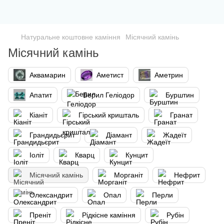
Натуральне коштовне каміння
Місячний камінь
Місячний камінь
Аквамарин
Аметист
Аметрин
Апатит
Берил Геліодор
Бурштин
Кіаніт
Гірський кришталь
Гранат
Грандидьєрит
Діамант
Жадеїт
Іоліт
Кварц
Кунцит
Місячний камінь
Морганіт
Нефрит
Олександрит
Опал
Перли
Преніт
Рідкісне каміння
Рубін