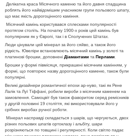
Делікатна краса Місячного каменю та його давня спадщина
роблять його найвідомішим учасником групи польового шпату,
що має якість дорогоцінного каміння.
Місячний камінь користувався сплесками популярності
протягом століть. На початку 1900-х років цей камінь був
популярним як у Європі, так і в Сполучених Штатах.
Люди цінували цей мінерал за його сяйво, а також його
рідкість. Ювеліри встановлюють місячний камінь у золоті та
платинові брошки, доповнені
Діамантами
та
Перлами
.
Брошки у формі півмісяця, прикрашені місячним камінням, у
формі, що повторює назву дорогоцінного каменю, також були
популярні.
Великі дизайнери романтичної епохи ар-нуво, такі як Рене
Лалік та Луї Тіффані, робили вироби з місячним каменем на
замовлення. Самоцвіт був також фаворитом серед ремісників
у другій половині 19 століття, які використовували його у
срібних виробах ручної роботи.
Мінерал насправді складається з шарів, що чергуються, двох
різних польових шпатів ортоклазу і альбіту, шари
розрізняються по товщині і регулярності. Коли світло падає