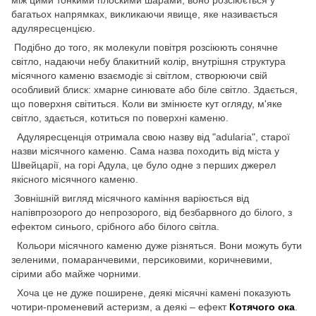
між цими тонкими плоскими шарами, воно розсіюється у
багатьох напрямках, викликаючи явище, яке називається
адуляресценцією.
Подібно до того, як молекули повітря розсіюють сонячне
світло, надаючи небу блакитний колір, внутрішня структура
місячного каменю взаємодіє зі світлом, створюючи свій
особливий блиск: хмарне синювате або біле світло. Здається,
що поверхня світиться. Коли ви змінюєте кут огляду, м'яке
світло, здається, котиться по поверхні каменю.
Адуляресценція отримала свою назву від "adularia", старої
назви місячного каменю. Сама назва походить від міста у
Швейцарії, на горі Адула, це було одне з перших джерел
якісного місячного каменю.
Зовнішній вигляд місячного каміння варіюється від
напівпрозорого до непрозорого, від безбарвного до білого, з
ефектом синього, срібного або білого світла.
Кольори місячного каменю дуже різняться. Вони можуть бути
зеленими, помаранчевими, персиковими, коричневими,
сірими або майже чорними.
Хоча це не дуже поширене, деякі місячні камені показують
чотири-променевий астеризм, а деякі – ефект
Котячого ока
.