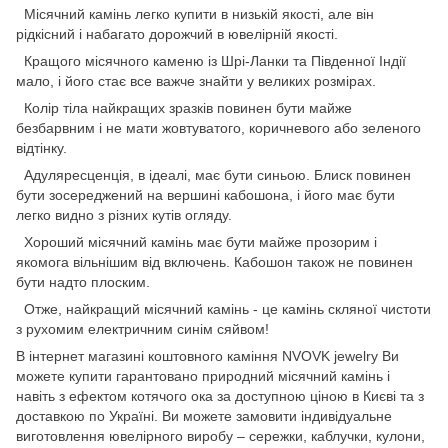
Місячний камінь легко купити в низькій якості, але він
рідкісний і набагато дорожчий в ювелірній якості.
Кращого місячного каменю із Шрі-Ланки та Південної Індії
мало, і його стає все важче знайти у великих розмірах.
Колір тіла найкращих зразків повинен бути майже
безбарвним і не мати жовтуватого, коричневого або зеленого
відтінку.
Адуляресценція, в ідеалі, має бути синьою. Блиск повинен
бути зосереджений на вершині кабошона, і його має бути
легко видно з різних кутів огляду.
Хороший місячний камінь має бути майже прозорим і
якомога вільнішим від включень. Кабошон також не повинен
бути надто плоским.
Отже, найкращий місячний камінь - це камінь скляної чистоти
з рухомим електричним синім сяйвом!
В інтернет магазині коштовного каміння NVOVK jewelry Ви
можете купити гарантовано природний місячний камінь і
навіть з ефектом котячого ока за доступною ціною в Києві та з
доставкою по Україні. Ви можете замовити індивідуальне
виготовлення ювелірного виробу – сережки, каблучки, кулони,