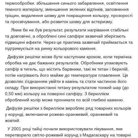
термообробки: збільшення синього забарвлення, освітлення
темного матеріалу, зменшення зелених відтінків, заповнення
тріщин, видалення шовку для покращення кольору, прозорості
та просвічування, або розвиток шовку для астеризму.
Яким би не був результат, результати нагрівання стабільні
та довговічні, а оброблені сині сапфіри зазвичай зберігають
підвищені ефекти. Через це практика зазвичай приймається та
підтримується на ринку кольорового каміння.
Дифузія решітки може бути наступним кроком, коли термічна
обробка не дає бажаних результатів. Обробники упаковують
сапфір в тигель, що містить барвники, такі як титан і берилій,
потім нагрівають його майже до температури плавлення. Це
дозволяє з'єднанням увійти в камінь та стати частиною його
складу. При використанні титану результатом тонкий шар (до
0,50 мм) кольору на поверхні сапфіру. З бериллієм
оброблений колір може проникати по всій глибині каменю.
Дифузія решітки з бериллієм виробляє ряд товарних кольорів
у корунді, включаючи рожево-оранжевий, оранжевий та
жовтий.
У 2001 році тайці почали використовувати лікування, яке
перетворило світло-рожевий корунд з Мадагаскару на товарні