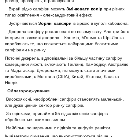
розмір, прозорість, ограновування.
Вкрай рідко сапфіри можуть
Змінювати колір
при різних
типах освітлення - олександритовий ефект.
Зустрічаються
Зоряні сапфіри
із зіркою в куполі кабошона.
Джерела сапфіру розташовані по всьому світу.
Але три його
історично важливі джерела – Кашмір, М'янма та Шрі-Ланка –
виробляють те, що вважається найкращими блакитними
сапфірами на ринку.
Поточні джерела, відповідальні за більшу частину сапфіру
комерційної якості, включають Таїланд, Камбоджу, Австралію
та Мадагаскар.
Джерелами, які можуть стати значними
виробниками, є Монтана (США), Китай, В'єтнам, Лаос та
Нігерія.
Облагороджування
Високоякісні, необроблені сапфіри становлять маленький,
але дуже цінний сектор ринку сапфірів.
За оцінками, принаймні 95 відсотків синіх сапфірів
обробляються якимось чином.
Найбільш поширеними є підігрів та дифузія решітки.
Інші методи лікування, що використовуються рідше, -