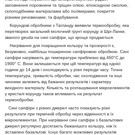
заповнення порожнини та тріщин олією, епоксидною смолою,
склоподібними матеріалами або полімерами; покриття
різними речовинами; та фарбування.
Корундові обробники з Таїланду виявили термообробку, яка
перетворює загальний молочний грунт корунду зі Шрі-Ланки,
званого geuda на сині сапфіри, що кроще продаються.
Нагрівання для покращення кольору та прозорості є,
безумовно, найбільш поширеною сапфіровою обробкою. Сині
сапфіри нагрівають до температури приблизно від 450°C до
1900° C. Вони залишаються при цій температурі від однієї
години до 14 днів і охолоджують у різні періоди часу. Точна
температура, тривалість обробки, час охолодження та інші
чинники залежить від бажаних результатів і характеру
вихідного матеріалу. Кількість та розташування мікроелементів
у кристалі корунду також впливають на результат
термообробки.
Сині сапфіри з різних джерел часто показують різні
результати при термічній обробці через відмінності в їх
мікроелементах.
При нагріванні сині сапфіри з базальтових
джерел регулярно досягають бажанішого кольору, ніж їх
зіставлені базальтові.
Існує багато можливих результатів