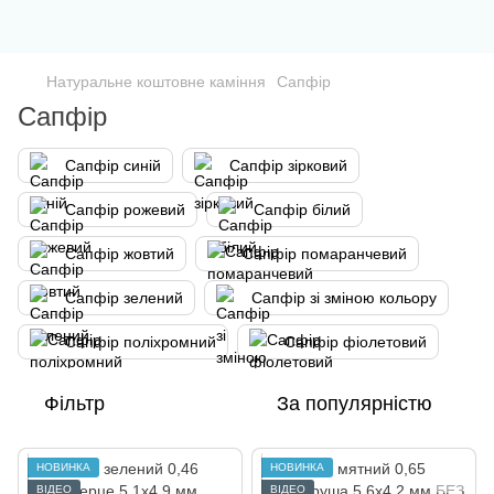
Натуральне коштовне каміння
Сапфір
Сапфір
Сапфір синій
Сапфір зірковий
Сапфір рожевий
Сапфір білий
Сапфір жовтий
Сапфір помаранчевий
Сапфір зелений
Сапфір зі зміною кольору
Сапфір поліхромний
Сапфір фіолетовий
Фільтр
За популярністю
НОВИНКА
НОВИНКА
ВІДЕО
ВІДЕО