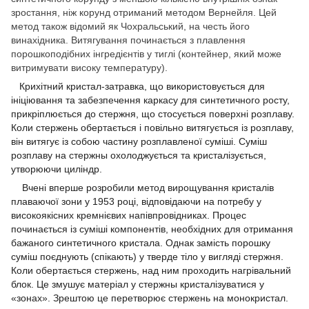
зростання, ніж корунд отриманий методом Вернейля. Цей
метод також відомий як Чохральський, на честь його
винахідника. Витягування починається з плавлення
порошкоподібних інгредієнтів у тиглі (контейнер, який може
витримувати високу температуру).
Крихітний кристал-затравка, що використовується для
ініціювання та забезпечення каркасу для синтетичного росту,
прикріплюється до стержня, що стосується поверхні розплаву.
Коли стержень обертається і повільно витягується із розплаву,
він витягує із собою частину розплавленої суміші. Суміш
розплаву на стержны охолоджується та кристалізується,
утворюючи циліндр.
Вчені вперше розробили метод вирощування кристалів
плаваючої зони у 1953 році, відповідаючи на потребу у
високоякісних кремнієвих напівпровідниках. Процес
починається із суміші компонентів, необхідних для отримання
бажаного синтетичного кристала. Однак замість порошку
суміш поєднують (спікають) у тверде тіло у вигляді стержня.
Коли обертається стержень, над ним проходить нагрівальний
блок. Це змушує матеріал у стержны кристалізуватися у
«зонах». Зрештою це перетворює стержень на монокристал.