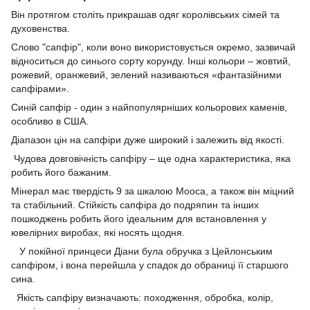
Він протягом століть прикрашав одяг королівських сімей та
духовенства.
Слово "сапфір", коли воно використовується окремо, зазвичай
відноситься до синього сорту корунду. Інші кольори – жовтий,
рожевий, оранжевий, зелений називаються «фантазійними
сапфірами».
Синій сапфір - один з найпопулярніших кольорових каменів,
особливо в США.
Д
іапазон цін на сапфіри дуже широкий і залежить від якості.
Чудова довговічність сапфіру – ще одна характеристика, яка
робить його бажаним.
Мінерал
має твердість 9 за шкалою Мооса, а також
він
міцний
та стабільний.
С
тійкість
сапфіра
до подряпин та інших
пошкоджень робить його ідеальним для встановлення у
ювелірних виробах, які носять щодня.
У покійної принцеси Діани була обручка з Цейлонським
сапфіром, і вона перейшла у спадок до обраниці її старшого
сина.
Якість сапфіру визначають: походження, обробка, колір,