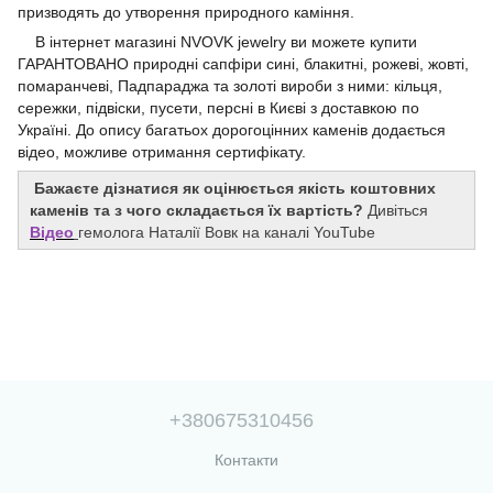
призводять до утворення природного каміння.
В інтернет магазині NVOVK jewelry ви можете купити
ГАРАНТОВАНО природні сапфіри си
ні, блакитні, рожеві, жовті,
помаранчеві, Падпараджа
та золоті вироби з ними: кільця,
сережки, підвіски, пусети, персні в Києві з доставкою по
Україні.
Д
о
опису
багатьох дорогоцінних каменів додається
відео, можливе отримання сертифікату.
Бажаєте дізнатися як оцінюється якість коштовних
каменів та з чого складається їх вартість?
Дивіться
Відео
гемолога Наталії Вовк на каналі YouTube
+380675310456
Контакти