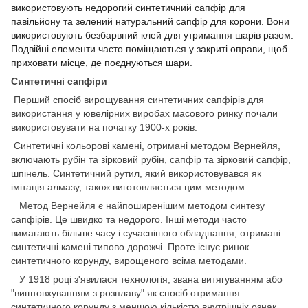
використовують недорогий синтетичний сапфір для
павільйону та зелений натуральний сапфір для корони. Вони
використовують безбарвний клей для утримання шарів разом.
Подвійні елементи часто поміщаються у закриті оправи, щоб
приховати місце, де поєднуються шари.
Синтетичні сапфіри
Перший спосіб вирощування синтетичних сапфірів для
використання у ювелірних виробах масового ринку почали
використовувати на початку 1900-х років.
Синтетичні кольорові камені, отримані методом Вернейля,
включають рубін та зірковий рубін, сапфір та зірковий сапфір,
шпінель. Синтетичний рутил, який використовувався як
імітація алмазу, також виготовляється цим методом.
Метод Вернейля є найпоширенішим методом синтезу
сапфірів. Це швидко та недорого. Інші методи часто
вимагають більше часу і сучаснішого обладнання, отримані
синтетичні камені типово дорожчі. Проте існує ринок
синтетичного корунду, вирощеного всіма методами.
У 1918 році з'явилася технологія, звана витягуванням або
"виштовхуванням з розплаву" як спосіб отримання
синтетичного корунду з меншою кількістю внутрішніх ознак