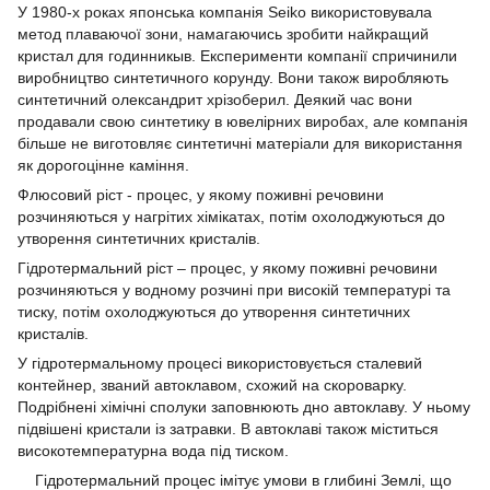
У 1980-х роках японська компанія Seiko використовувала
метод плаваючої зони, намагаючись зробити найкращий
кристал для годинникыв. Експерименти компанії спричинили
виробництво синтетичного корунду. Вони також виробляють
синтетичний олександрит хрізоберил. Деякий час вони
продавали свою синтетику в ювелірних виробах, але компанія
більше не виготовляє синтетичні матеріали для використання
як дорогоцінне каміння.
Флюсовий ріст - процес, у якому поживні речовини
розчиняються у нагрітих хімікатах, потім охолоджуються до
утворення синтетичних кристалів.
Гідротермальний ріст – процес, у якому поживні речовини
розчиняються у водному розчині при високій температурі та
тиску, потім охолоджуються до утворення синтетичних
кристалів.
У гідротермальному процесі використовується сталевий
контейнер, званий автоклавом, схожий на скороварку.
Подрібнені хімічні сполуки заповнюють дно автоклаву. У ньому
підвішені кристали із затравки. В автоклаві також міститься
високотемпературна вода під тиском.
Гідротермальний процес імітує умови в глибині Землі, що