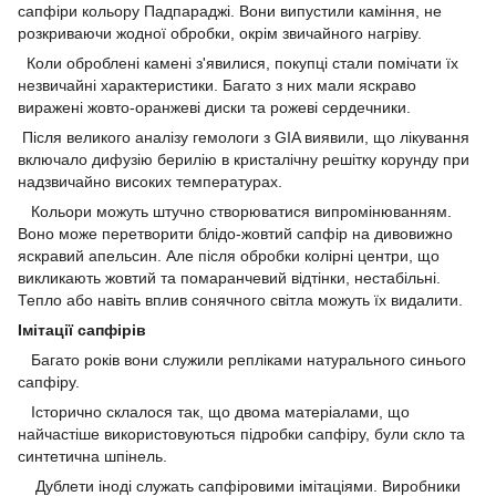
сапфіри кольору Падпараджі. Вони випустили каміння, не
розкриваючи жодної обробки, окрім звичайного нагріву.
Коли оброблені камені з'явилися, покупці стали помічати їх
незвичайні характеристики. Багато з них мали яскраво
виражені жовто-оранжеві диски та рожеві сердечники
.
Після великого аналізу гемологи з GIA виявили, що лікування
включало дифузію берилію в кристалічну решітку корунду при
надзвичайно високих температурах.
Кольори можуть штучно створюватися випромінюванням.
Воно може перетворити блідо-жовтий сапфір на дивовижно
яскравий апельсин. Але після обробки колірні центри, що
викликають жовтий та помаранчевий відтінки, нестабільні.
Тепло або навіть вплив сонячного світла можуть їх видалити.
Імітації сапфірів
Багато років вони служили репліками натурального синього
сапфіру.
Історично склалося так, що двома матеріалами, що
найчастіше використовуються підробки сапфіру, були скло та
синтетична шпінель.
Дублети іноді служать сапфіровими імітаціями. Виробники