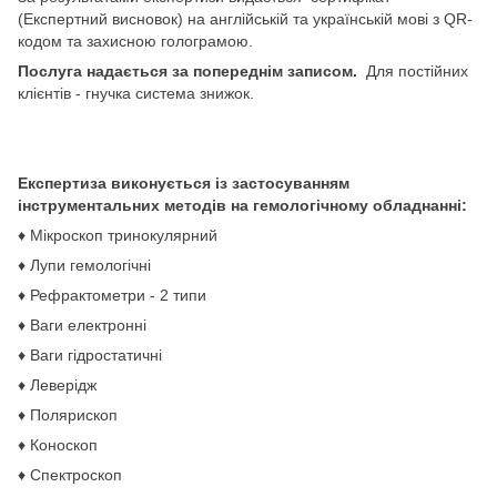
(Експертний висновок) на англійській та українській мові з QR-
кодом та захисною голограмою.
Послуга надається за попереднім записом.
Для постійних
клієнтів - гнучка система знижок.
Експертиза виконується із застосуванням
інструментальних методів на гемологічному обладнанні:
♦ Мікроскоп тринокулярний
♦ Лупи гемологічні
♦ Рефрактометри - 2 типи
♦ Ваги електронні
♦ Ваги гідростатичні
♦ Леверідж
♦ Полярископ
♦ Коноскоп
♦ Спектроскоп