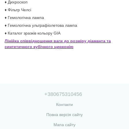
♦ Дихроскоп
♦ Фільтр Челсі
♦ Гемологічна лампа
♦ Гемологічна ультрафіолетова лампа
♦ Каталог зразків кольору GIA
Лінійка співвідношення ваги до розміру діаманта та
синтетичного кубічного цирконію
+380675310456
Контакти
Повна версія сайту
Мапа сайту