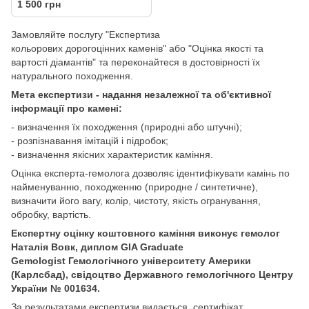
1 500 грн
Замовляйте послугу "Експертиза
кольорових дорогоцінних каменів" або "Оцінка якості та
вартості діамантів" та переконайтеся в достовірності їх
натурального походження.
Мета експертизи - надання незалежної та об'єктивної
інформації про камені:
- визначення їх походження (природні або штучні);
- розпізнавання імітацій і підробок;
- визначення якісних характеристик каміння.
Оцінка експерта-гемолога дозволяє ідентифікувати камінь по
найменуванню, походженню (природне / синтетичне),
визначити його вагу, колір, чистоту, якість огранування,
обробку, вартість.
Експертну оцінку коштовного каміння виконує гемолог
Наталія Вовк, диплом GIA Graduate
Gemologist Гемологічного університету Америки
(Карлсбад), свідоцтво Державного гемологічного Центру
України № 001634.
За результатами експертизи видається сертифікат