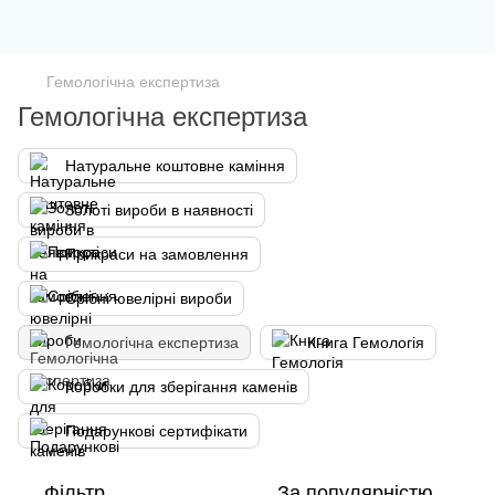
Гемологічна експертиза
Гемологічна експертиза
Натуральне коштовне каміння
Золоті вироби в наявності
Прикраси на замовлення
Срібні ювелірні вироби
Гемологічна експертиза
Книга Гемологія
Коробки для зберігання каменів
Подарункові сертифікати
Фільтр
За популярністю