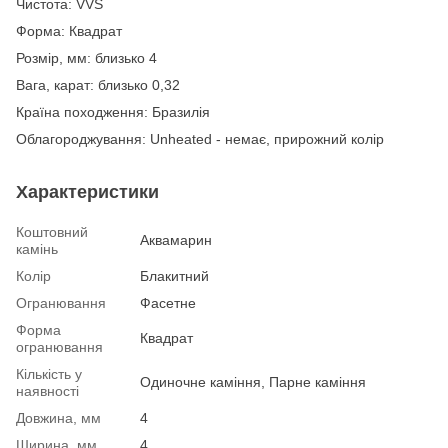
Чистота: VVS
Форма: Квадрат
Розмір, мм: близько 4
Вага, карат: близько 0,32
Країна походження: Бразилія
Облагороджування: Unheated - немає, прирожний колір
Характеристики
Коштовний
Аквамарин
камінь
Колір
Блакитний
Огранювання
Фасетне
Форма
Квадрат
огранювання
Кількість у
Одиночне каміння, Парне каміння
наявності
Довжина, мм
4
Ширина, мм
4