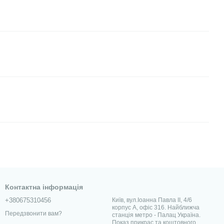
Контактна інформація
+380675310456
Київ, вул.Іоанна Павла II, 4/6
корпус А, офіс 316. Найближча
Передзвонити вам?
станція метро - Палац Україна.
Показ прикрас та коштовного