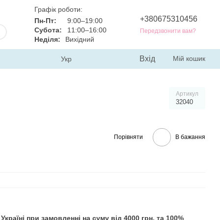
Графік роботи:
+380675310456
Пн-Пт:
9:00–19:00
Субота:
11:00–16:00
Передзвонити вам?
Неділя:
Вихідний
Вхід
Мій кошик
Укр
Артикул
32040
Порівняти
В бажання
раїні при замовленні на суму від 4000 грн. та 100%