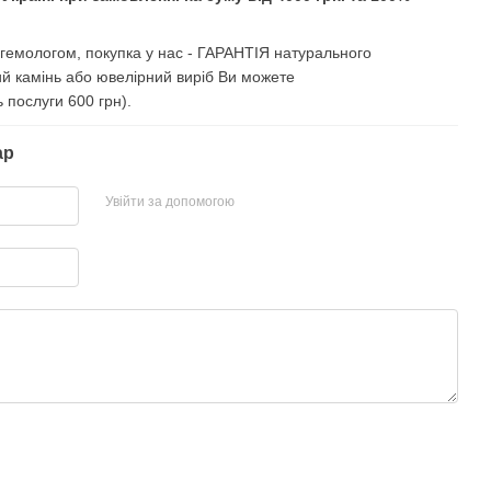
і гемологом, покупка у нас - ГАРАНТІЯ натурального
ий камінь або ювелірний виріб Ви можете
ь послуги 600 грн).
ар
Увійти за допомогою