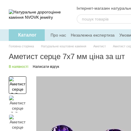
Перейти до основного контенту
Інтернет-магазин натуральн
Каталог
Про нас
Незалежна експертиза
Умови
Дисконтна програма
Головна сторінка
Натуральне коштовне каміння
Аметист
Аметист сер
Аметист серце 7х7 мм ціна за шт
В наявності
Написати відгук