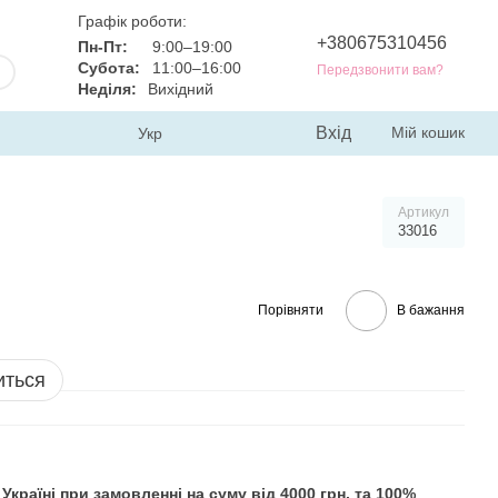
Графік роботи:
+380675310456
Пн-Пт:
9:00–19:00
Субота:
11:00–16:00
Передзвонити вам?
Неділя:
Вихідний
Вхід
Мій кошик
Укр
Артикул
33016
Порівняти
В бажання
иться
раїні при замовленні на суму від 4000 грн. та 100%