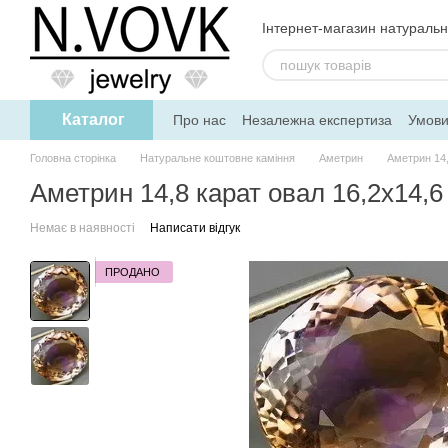
Перейти до основного контенту
Інтернет-магазин натуральн
Каталог
Про нас
Незалежна експертиза
Умови
Дисконтна програма
Головна сторінка
Натуральне коштовне каміння
Аметрин
Аметрин 14,
Аметрин 14,8 карат овал 16,2х14,6
Немає в наявності
Написати відгук
ПРОДАНО