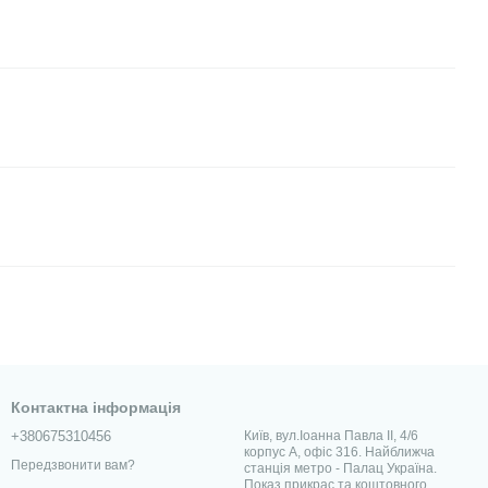
Контактна інформація
+380675310456
Київ, вул.Іоанна Павла II, 4/6
корпус А, офіс 316. Найближча
Передзвонити вам?
станція метро - Палац Україна.
Показ прикрас та коштовного