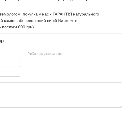
і гемологом, покупка у нас - ГАРАНТІЯ натурального
ий камінь або ювелірний виріб Ви можете
ь послуги 600 грн).
ар
Увійти за допомогою