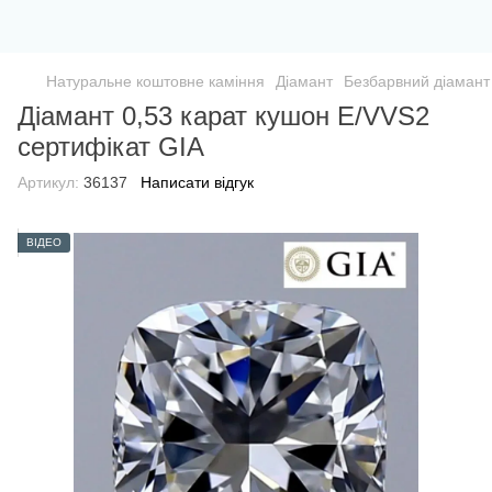
Натуральне коштовне каміння
Діамант
Безбарвний діамант
Діамант 0,53 карат кушон Е/VVS2
сертифікат GIA
Артикул:
36137
Написати відгук
ВІДЕО