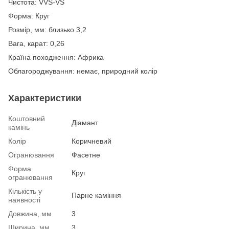
Чистота: VVS-VS
Форма: Круг
Розмір, мм: близько 3,2
Вага, карат: 0,26
Країна походження: Африка
Облагороджування: немає, природний колір
Характеристики
Коштовний
Діамант
камінь
Колір
Коричневий
Огранювання
Фасетне
Форма
Круг
огранювання
Кількість у
Парне каміння
наявності
Довжина, мм
3
Ширина, мм
3