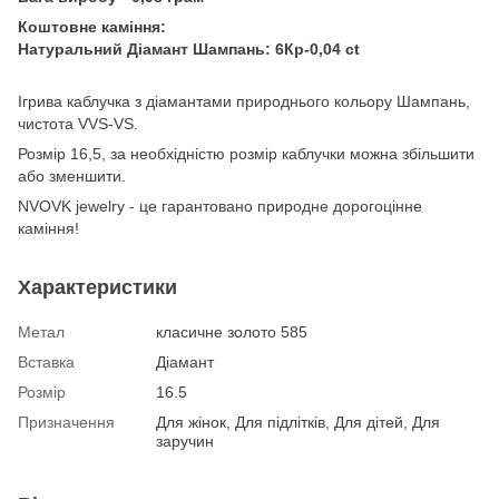
Коштовне каміння:
Натуральний Діамант Шампань: 6Кр-0,04 ct
Ігрива каблучка з діамантами природнього кольору Шампань,
чистота VVS-VS.
Розмір 16,5, за необхідністю розмір каблучки можна збільшити
або зменшити.
NVOVK jewelry - це гарантовано природне дорогоцінне
каміння!
Характеристики
Метал
класичне золото 585
Вставка
Діамант
Розмір
16.5
Призначення
Для жінок, Для підлітків, Для дітей, Для
заручин