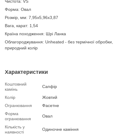
Чистота: VS
Форма: Овал
Розмір, мм: 7,95х5,96х3,87
Вага, карат: 1,54
Країна походження: Шрі Ланка
Облагороджування: Unheated - без термічної обробки,
природний колір
Характеристики
Коштовний
Сапфір
камінь
Колір
Жовтий
Огранювання
Фасетне
Форма
Овал
огранювання
Кількість у
Одиночне каміння
наявності