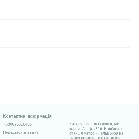
Контактна інформація
+380675310456
Київ, вул.Іоанна Павла II, 4/6
корпус А, офіс 316. Найближча
Передзвонити вам?
станція метро - Палац Україна.
Показ прикрас та коштовного