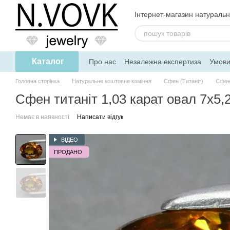
Перейти до основного контенту
Інтернет-магазин натуральн
Каталог
Про нас
Незалежна експертиза
Умови
Дисконтна програма
Головна сторінка
Натуральне коштовне каміння
Сфен (Титаніт)
Сфен 
Сфен титаніт 1,03 карат овал 7х5,
Немає в наявності
Написати відгук
ВІДЕО
ПРОДАНО