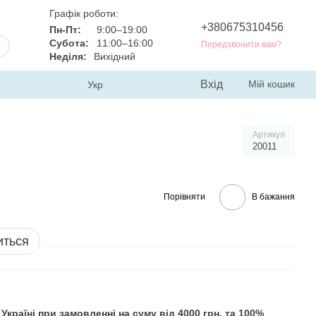
Графік роботи:
+380675310456
Пн-Пт:
9:00–19:00
Субота:
11:00–16:00
Передзвонити вам?
Неділя:
Вихідний
Вхід
Мій кошик
Укр
Артикул
20011
Порівняти
В бажання
иться
раїні при замовленні на суму від 4000 грн. та 100%