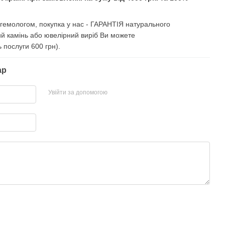
і гемологом, покупка у нас - ГАРАНТІЯ натурального
ий камінь або ювелірний виріб Ви можете
ь послуги 600 грн).
ар
Увійти за допомогою