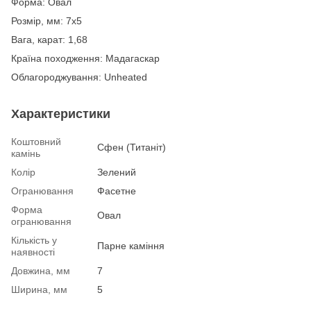
Форма: Овал
Розмір, мм: 7х5
Вага, карат: 1,68
Країна походження: Мадагаскар
Облагороджування: Unheated
Характеристики
Коштовний
Сфен (Титаніт)
камінь
Колір
Зелений
Огранювання
Фасетне
Форма
Овал
огранювання
Кількість у
Парне каміння
наявності
Довжина, мм
7
Ширина, мм
5