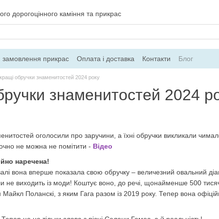
ого дорогоцінного каміння та прикрас
 замовлення прикрас
Оплата і доставка
Контакти
Блог
кращі обручки знаменитостей 2024 року
бручки знаменитостей 2024 р
енитостей оголосили про заручини, а їхні обручки викликали чима
точно не можна не помітити -
Відео
ійно наречена!
алі вона вперше показала свою обручку – величезний овальний діа
ли не виходить із моди! Коштує воно, до речі, щонайменше 500 тися
Майкл Поланскі, з яким Гага разом із 2019 року. Тепер вона офіцій