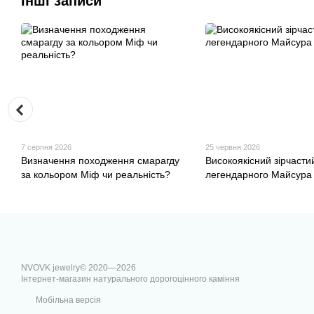
Інші записи
7 серпня 2026
25 червня 2026
Визначення походження смарагду
Високоякісний зірчастий
за кольором Міф чи реальність?
легендарного Майсура -
NVOVK jewelry© 2020—2026
Інтернет-магазин натурального дорогоцінного каміння
Мобільна версія