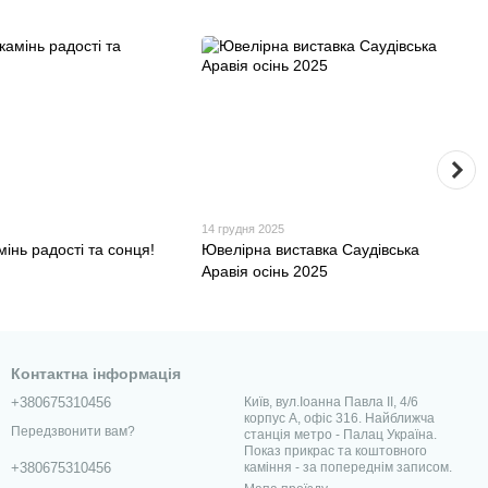
14 грудня 2025
мінь радості та сонця!
Ювелірна виставка Саудівська
Аравія осінь 2025
Контактна інформація
+380675310456
Київ, вул.Іоанна Павла II, 4/6
корпус А, офіс 316. Найближча
Передзвонити вам?
станція метро - Палац Україна.
Показ прикрас та коштовного
каміння - за попереднім записом.
+380675310456