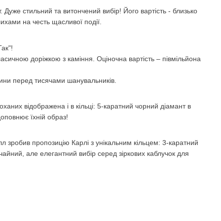
 Дуже стильний та витончений вибір! Його вартість - близько
хами на честь щасливої ​​події.
ак"!
ласичною доріжкою з каміння. Оціночна вартість – півмільйона
чини перед тисячами шанувальників.
ханих відображена і в кільці: 5-каратний чорний діамант в
доповнює їхній образ!
л зробив пропозицію Карлі з унікальним кільцем: 3-каратний
айний, але елегантний вибір серед зіркових каблучок для