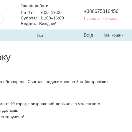
Графік роботи:
+380675310456
Пн-Пт:
9:00–19:00
Субота:
11:00–16:00
Передзвонити вам?
Неділя:
Вихідний
Вхід
Мій кошик
Укр
оку
ло обговорень. Сьогодні подивимося на 5 найяскравіших
мант 10 карат, прикрашений доріжкою з маленького
ч доларів.
но заручена!