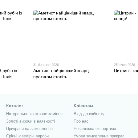
31 березня 2026
25 січня 2026
 рубін із
Аметист найцінніший кварц
Цитрин - ка
 Індія
протягом століть
Каталог
Клієнтам
Натуральне коштовне каміння
Вхід до кабінету
Золоті вироби в наявності
Про нас
Прикраси на замовлення
Незалежна експертиза
Срібні ювелірні вироби
Умови замовлення прикрас