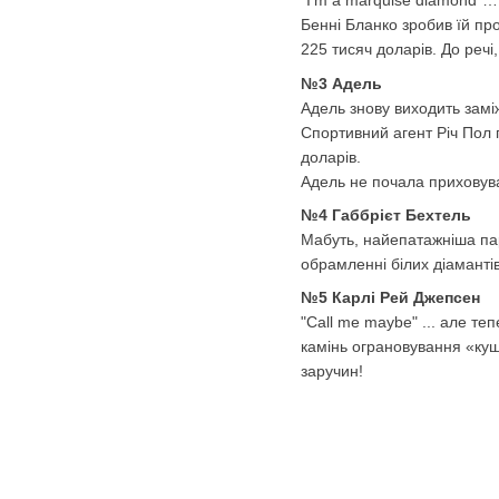
"I'm a marquise diamond"… 
Бенні Бланко зробив їй про
225 тисяч доларів. До речі
№3 Адель
Адель знову виходить заміж
Спортивний агент Річ Пол п
доларів.
Адель не почала приховува
№4 Габбрієт Бехтель
Мабуть, найепатажніша пара
обрамленні білих діамантів
№5 Карлі Рей Джепсен
"Call me maybe" ... але т
камінь ограновування «куш
заручин!