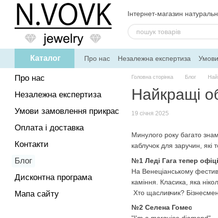
Перейти до основного контенту
Інтернет-магазин натуральн
Каталог
Про нас
Незалежна експертиза
Умови
Дисконтна програма
Про нас
Головна сторінка
Блог
Най
Найкращі о
Незалежна експертиза
Умови замовлення прикрас
19 січня 2025
Оплата і доставка
Минулого року багато знам
Контакти
каблучок для заручин, які 
Блог
№1 Леді Гага тепер офіц
На Венеціанському фестив
Дисконтна програма
каміння. Класика, яка ніко
Хто щасливчик? Бізнесмен 
Мапа сайту
№2 Селена Гомес