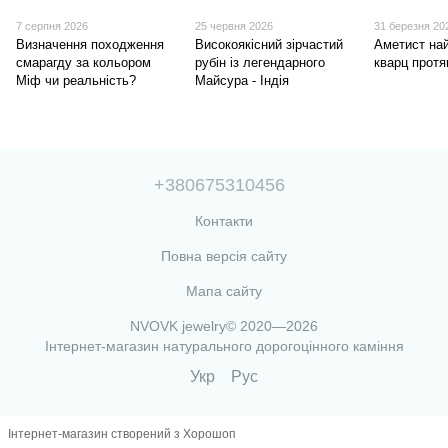
7 серпня 2026
25 червня 2026
31 березня 20
Визначення походження
Високоякісний зірчастий
Аметист най
смарагду за кольором
рубін із легендарного
кварц протя
Міф чи реальність?
Майсура - Індія
+380675310456
Контакти
Повна версія сайту
Мапа сайту
NVOVK jewelry© 2020—2026
Інтернет-магазин натурального дорогоцінного каміння
Укр
Рус
Інтернет-магазин створений з Хорошоп